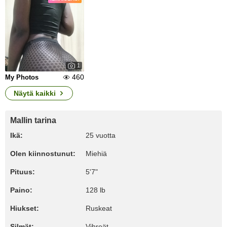
1
460
My Photos
Näytä kaikki
Mallin tarina
Ikä:
25 vuotta
Olen kiinnostunut:
Miehiä
Pituus:
5'7"
Paino:
128 lb
Hiukset:
Ruskeat
Silmät:
Vihreät