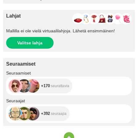
Lahjat
Mallilla ei ole vielä virtuaalilahjoja. Lähetä ensimmäinen!
Valitse lahja
Seuraamiset
+170
Seuraamiset
+170
seurattavia
+392
Seuraajat
+392
seuraajia