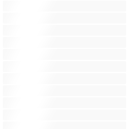
Raskaana olevia
Ruskeaveriköitä
Ryhmäseksiä
Siro
Sitomista
Squirttailua
Tummaihoinen
Tupakoivia
Valkoisia Tyttöjä
Valtavia Tissejä
Varttuneita