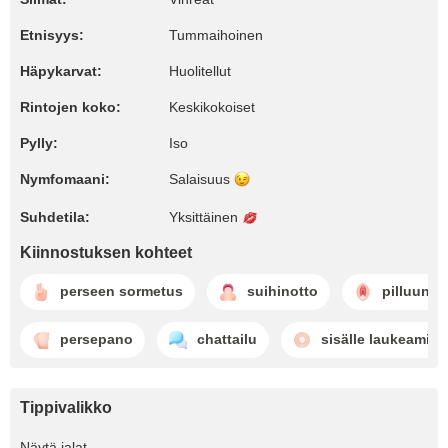
Etnisyys:
Tummaihoinen
Häpykarvat:
Huolitellut
Rintojen koko:
Keskikokoiset
Pylly:
Iso
Nymfomaani:
Salaisuus
Suhdetila:
Yksittäinen
Kiinnostuksen kohteet
perseen sormetus
suihinotto
pilluun l
persepano
chattailu
sisälle laukeamin
Tippivalikko
Näytä jalat