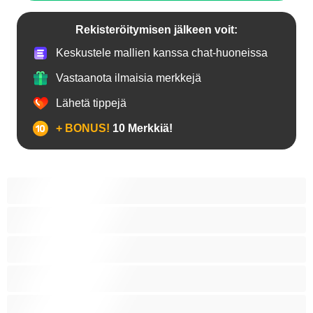
Rekisteröitymisen jälkeen voit:
Keskustele mallien kanssa chat-huoneissa
Vastaanota ilmaisia merkkejä
Lähetä tippejä
+ BONUS!
10 Merkkiä!
18+ teinejä
Aasialaisia
Ajeltuja pilluja
Anaali
Arabi