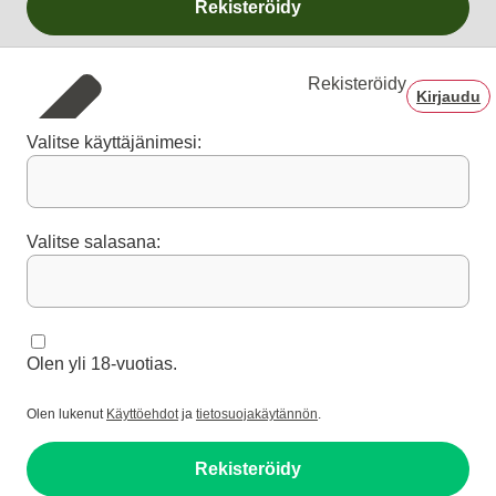
Rekisteröidy
Rekisteröidy
Kirjaudu
Valitse käyttäjänimesi:
Valitse salasana:
Olen yli 18-vuotias.
Olen lukenut
Käyttöehdot
ja
tietosuojakäytännön
.
Rekisteröidy