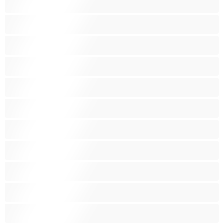
Latino
Leluja
Lesboja
Lihaksikkaita
Muodokkaita
Opiskelijatyttöjä
Paras yksityishenkilöille
Pieniä tissejä
Pornotähtiä
Punapäitä