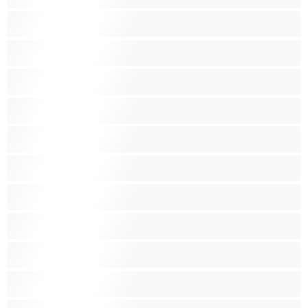
Beibejä
Blondeja
Fetissi
Intialainen
Iso perse
Isoja kauniita naisia
Isoja tissejä
Isoäitejä
Karvaisia pilluja
Keskikokoisia tissejä
Kotirouvia