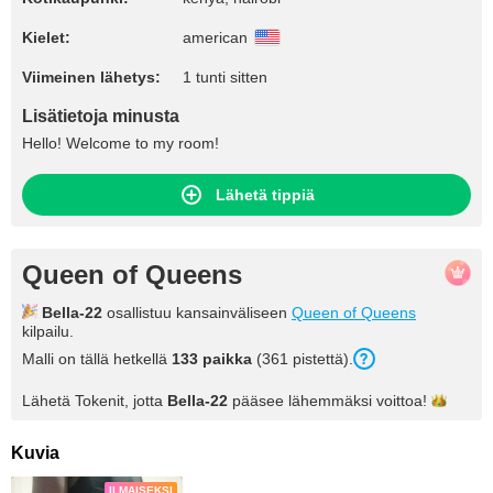
Kielet:
american
Viimeinen lähetys:
1 tunti sitten
Lisätietoja minusta
Hello! Welcome to my room!
Lähetä tippiä
Queen of Queens
Bella-22
osallistuu kansainväliseen
Queen of Queens
kilpailu.
Malli on tällä hetkellä
133 paikka
(361 pistettä).
Lähetä Tokenit, jotta
Bella-22
pääsee lähemmäksi
voittoa!
Kuvia
ILMAISEKSI