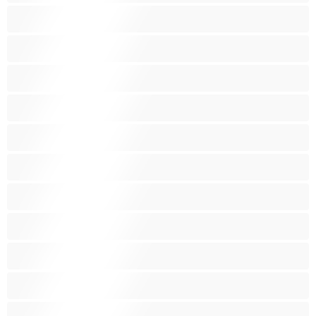
Fetissi
Intialainen
Iso perse
Isoja kauniita naisia
Isoja tissejä
Isoäitejä
Karvaisia pilluja
Keskikokoisia tissejä
Kotirouvia
Latino
Leluja