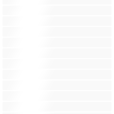
Lesboja
Lihaksikkaita
Muodokkaita
Opiskelijatyttöjä
Paras yksityishenkilöille
Pieniä tissejä
Pornotähtiä
Punapäitä
Raskaana olevia
Ruskeaveriköitä