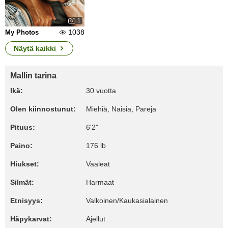
1
1038
My Photos
Näytä kaikki
Mallin tarina
Ikä:
30 vuotta
Olen kiinnostunut:
Miehiä, Naisia, Pareja
Pituus:
6'2"
Paino:
176 lb
Hiukset:
Vaaleat
Silmät:
Harmaat
Etnisyys:
Valkoinen/Kaukasialainen
Häpykarvat:
Ajellut