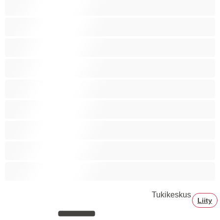
Ryhmäseksiä
Siro
Sitomista
Squirttailua
Tummaihoinen
Tupakoivia
Valkoisia Tyttöjä
Valtavia Tissejä
Varttuneita
Tukikeskus
Liity