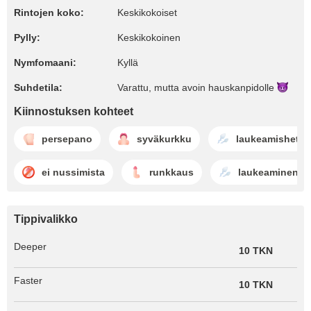
Rintojen koko:
Keskikokoiset
Pylly:
Keskikokoinen
Nymfomaani:
Kyllä
Suhdetila:
Varattu, mutta avoin
hauskanpidolle
Kiinnostuksen kohteet
persepano
syväkurkku
laukeamishetki
ei nussimista
runkkaus
laukeaminen
Tippivalikko
Deeper
10 TKN
Faster
10 TKN