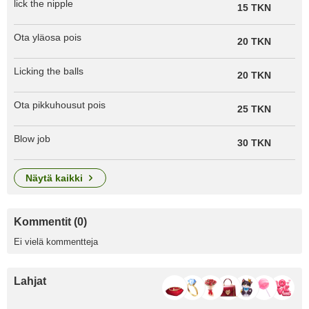
lick the nipple
15 TKN
Ota yläosa pois
20 TKN
Licking the balls
20 TKN
Ota pikkuhousut pois
25 TKN
Blow job
30 TKN
näytä kaikki
Kommentit (0)
Ei vielä kommentteja
Lahjat