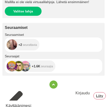
Mallilla ei ole vielä virtuaalilahjoja. Lähetä ensimmäinen!
Valitse lahja
Seuraamiset
+2
Seuraamiset
+2
seurattavia
+1.6K
Seuraajat
+1.6K
seuraajia
Kirjaudu
Liity
Käyttäjänimesi: