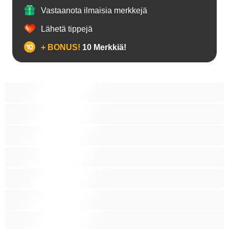
Vastaanota ilmaisia merkkejä
Lähetä tippejä
+ BONUS!
10 Merkkiä!
18+ teinejä
Aasialaisia
Ajeltuja pilluja
Anaali
Arabi
Beibejä
Blondeja