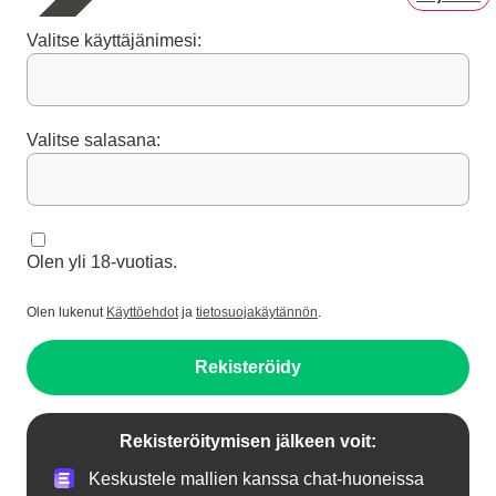
Valitse käyttäjänimesi:
Valitse salasana:
Olen yli 18-vuotias.
Olen lukenut
Käyttöehdot
ja
tietosuojakäytännön
.
Rekisteröidy
Rekisteröitymisen jälkeen voit:
Keskustele mallien kanssa chat-huoneissa